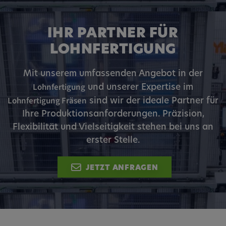
zuzuordnen.
Cookie Laufzeit:
IHR PARTNER FÜR
1 Jahr
LOHNFERTIGUNG
Vimeo
Mit unserem umfassenden Angebot in der
Lohnfertigung
und unserer Expertise im
Lohnfertigung Fräsen
sind wir der ideale Partner für
Matterport
Ihre Produktionsanforderungen. Präzision,
Name:
Flexibilität und Vielseitigkeit stehen bei uns an
_mkto_trk, singular_device_id, _vis_opt_s,
erster Stelle.
_gcl_au, FPAU, _rdt_uuid, _zitok,
_vis_opt_exp_124_combi,
JETZT ANFRAGEN
_vis_opt_exp_140_combi, _vwo_ds,
_uetvid, ajs_anonymous_id, _vwo_uuid,
_vwo_uuid_v2, _ga, _ga_W66Y5HELXX,
_cfuvid, __q_state_oerwbSnkKEjaiD3g,
apple_analytics, _clck, cookie_consent_v3