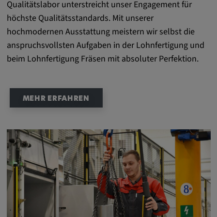
Alle Cookies der Kategorie "Externe
Qualitätslabor unterstreicht unser Engagement für
Medien"
höchste Qualitätsstandards. Mit unserer
hochmodernen Ausstattung meistern wir selbst die
anspruchsvollsten Aufgaben in der Lohnfertigung und
Statistik
beim Lohnfertigung Fräsen mit absoluter Perfektion.
Statistik Cookies sammeln anonyme
Informationen über das Nutzerverhalten.
MEHR ERFAHREN
Diese Informationen helfen uns, das
Verhalten unserer Nutzer auf unserer
Webseite besser zu verstehen.
_pk_id.*, _pk_ses.*
Name:
_pk_id.*, _pk_ses.*
Anbieter: