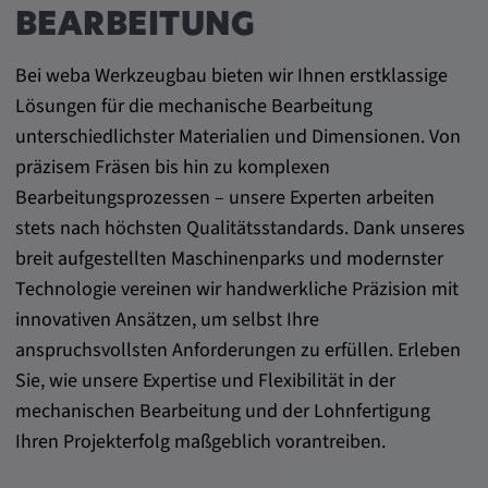
DV, SOCS, NID, AEC, CONSENT, OGPC
BEARBEITUNG
Anbieter:
Bei weba Werkzeugbau bieten wir Ihnen erstklassige
google.com
Lösungen für die mechanische Bearbeitung
Zweck:
unterschiedlichster Materialien und Dimensionen. Von
Mit diesen Cookie werden die Präferenzen
präzisem Fräsen bis hin zu komplexen
und sonstige Informationen des Nutzers
Bearbeitungsprozessen – unsere Experten arbeiten
stets nach höchsten Qualitätsstandards. Dank unseres
Cookie Laufzeit:
3 Tage
breit aufgestellten Maschinenparks und modernster
Technologie vereinen wir handwerkliche Präzision mit
innovativen Ansätzen, um selbst Ihre
Youtube
anspruchsvollsten Anforderungen zu erfüllen. Erleben
Name:
Sie, wie unsere Expertise und Flexibilität in der
VISITOR_INFO1_LIVE, YSC, CONSENT,
mechanischen Bearbeitung und der Lohnfertigung
yt.innertube::nextId, yt.innertube::requests,
Ihren Projekterfolg maßgeblich vorantreiben.
yt-remote-cast-installed, yt-remote-
connected-devices, yt-remote-device-id, yt-