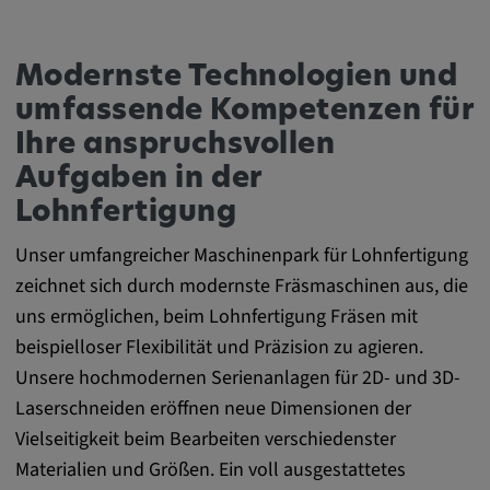
Anbieter:
matterport.com
Modernste Technologien und
Zweck:
umfassende Kompetenzen für
Diese Cookies werden von einem
Ihre anspruchsvollen
eingebetteten Drittanbieter-Tool gesetzt und
Aufgaben in der
dienen der Analyse von
Benutzerinteraktionen, der Verfolgung des
Lohnfertigung
Verhaltens auf verschiedenen Websites
Unser umfangreicher Maschinenpark für Lohnfertigung
und/oder der Bereitstellung personalisierter
Werbung.
zeichnet sich durch modernste Fräsmaschinen aus, die
uns ermöglichen, beim Lohnfertigung Fräsen mit
beispielloser Flexibilität und Präzision zu agieren.
Alle externe Medien
Unsere hochmodernen Serienanlagen für 2D- und 3D-
Name:
Laserschneiden eröffnen neue Dimensionen der
Externe Medien
Vielseitigkeit beim Bearbeiten verschiedenster
Zweck:
Materialien und Größen. Ein voll ausgestattetes