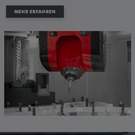
remote-fast-check-period, yt-remote-session-
app, yt-remote-session-name, IDE,
MEHR ERFAHREN
LOGIN_INFO, PREF, LOGIN_INFO, PREF,
SEARCH_SAMESITE, OGPC, OTZ, NID,
1P_JAR, DSID, APISID, HSID, SSID, SID,
SAPISID, SIDCC, yt-player-headers-
readable,
ytidb::LAST_RESULT_ENTRY_KEY, yt-
player-lv, yt-player-bandaid-host, yt-player-
bandwidth
Anbieter:
youtube.com, google.com, doubleclick.net
Zweck:
VISITOR_INFO1_LIVE wird genutzt, um
Probleme mit dem Dienst zu erkennen und
zu beheben. YSC wird von YouTube
verwendet, um Nutzereingaben zu speichern
und sie den Aktionen eines Nutzers