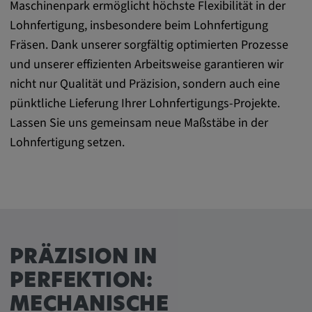
Name:
Maschinenpark ermöglicht höchste Flexibilität in der
cookie_consent
Lohnfertigung, insbesondere beim Lohnfertigung
Fräsen. Dank unserer sorgfältig optimierten Prozesse
Zweck:
und unserer effizienten Arbeitsweise garantieren wir
Dieses Cookie speichert die
benutzerspezifischen Cookie-Einstellungen
nicht nur Qualität und Präzision, sondern auch eine
pünktliche Lieferung Ihrer Lohnfertigungs-Projekte.
Cookie Laufzeit:
Lassen Sie uns gemeinsam neue Maßstäbe in der
1 Jahr
Lohnfertigung setzen.
Externe Medien
Notwendig, um Inhalte von externen Medien-
Plattformen anzuzeigen.
PRÄZISION IN
Google Maps
PERFEKTION:
MECHANISCHE
Name: