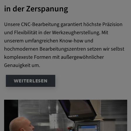
zuzuordnen.
in der Zerspanung
Cookie Laufzeit:
1 Jahr
Unsere CNC-Bearbeitung garantiert höchste Präzision
und Flexibilität in der Werkzeugherstellung. Mit
unserem umfangreichen Know-how und
Vimeo
hochmodernen Bearbeitungszentren setzen wir selbst
komplexeste Formen mit außergewöhnlicher
Matterport
Genauigkeit um.
Name:
_mkto_trk, singular_device_id, _vis_opt_s,
WEITERLESEN
_gcl_au, FPAU, _rdt_uuid, _zitok,
_vis_opt_exp_124_combi,
_vis_opt_exp_140_combi, _vwo_ds,
_uetvid, ajs_anonymous_id, _vwo_uuid,
_vwo_uuid_v2, _ga, _ga_W66Y5HELXX,
_cfuvid, __q_state_oerwbSnkKEjaiD3g,
apple_analytics, _clck, cookie_consent_v3