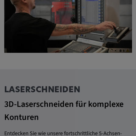
Anbieter:
matterport.com
Zweck:
Diese Cookies werden von einem
eingebetteten Drittanbieter-Tool gesetzt und
dienen der Analyse von
Benutzerinteraktionen, der Verfolgung des
Verhaltens auf verschiedenen Websites
und/oder der Bereitstellung personalisierter
Werbung.
LASERSCHNEIDEN
Alle externe Medien
3D-Laserschneiden für komplexe
Name:
Konturen
Externe Medien
Zweck:
Entdecken Sie wie unsere fortschrittliche 5-Achsen-