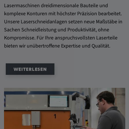
Alle Cookies der Kategorie "Externe
Lasermaschinen dreidimensionale Bauteile und
Medien"
komplexe Konturen mit höchster Präzision bearbeitet.
Unsere Laserschneidanlagen setzen neue Maßstäbe in
Sachen Schneidleistung und Produktivität, ohne
Statistik
Kompromisse. Für Ihre anspruchsvollsten Laserteile
Statistik Cookies sammeln anonyme
bieten wir unübertroffene Expertise und Qualität.
Informationen über das Nutzerverhalten.
Diese Informationen helfen uns, das
Verhalten unserer Nutzer auf unserer
WEITERLESEN
Webseite besser zu verstehen.
_pk_id.*, _pk_ses.*
Name:
_pk_id.*, _pk_ses.*
Anbieter: