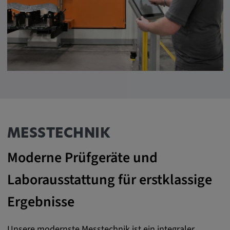
Google LLC
Zweck:
Diese Cookies werden genutzt, um das
Verhalten der Besucher auf der Website
festzuhalten.
Cookie Laufzeit:
13 Monate, 30 Minuten
MESSTECHNIK
Moderne Prüfgeräte und
Laborausstattung für erstklassige
Ergebnisse
Unsere modernste Messtechnik ist ein integraler