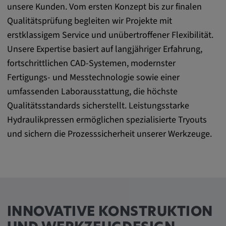
Name:
unsere Kunden. Vom ersten Konzept bis zur finalen
cookie_consent
Qualitätsprüfung begleiten wir Projekte mit
erstklassigem Service und unübertroffener Flexibilität.
Zweck:
Dieses Cookie speichert die
Unsere Expertise basiert auf langjähriger Erfahrung,
benutzerspezifischen Cookie-Einstellungen
fortschrittlichen CAD-Systemen, modernster
Fertigungs- und Messtechnologie sowie einer
Cookie Laufzeit:
umfassenden Laborausstattung, die höchste
1 Jahr
Qualitätsstandards sicherstellt. Leistungsstarke
Hydraulikpressen ermöglichen spezialisierte Tryouts
und sichern die Prozesssicherheit unserer Werkzeuge.
Externe Medien
Notwendig, um Inhalte von externen Medien-
Plattformen anzuzeigen.
Google Maps
INNOVATIVE KONSTRUKTION
Name: