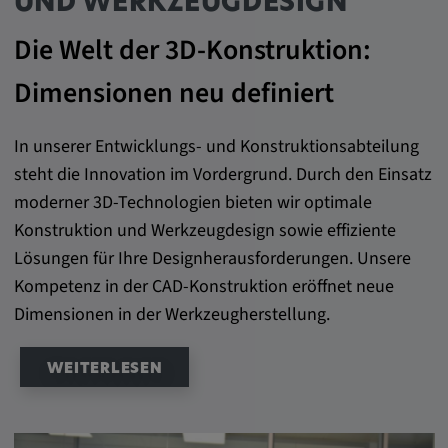
UND WERKZEUGDESIGN
DV, SOCS, NID, AEC, CONSENT, OGPC
Die Welt der 3D-Konstruktion:
Anbieter:
google.com
Dimensionen neu definiert
Zweck:
In unserer Entwicklungs- und Konstruktionsabteilung
Mit diesen Cookie werden die Präferenzen
und sonstige Informationen des Nutzers
steht die Innovation im Vordergrund. Durch den Einsatz
moderner 3D-Technologien bieten wir optimale
Cookie Laufzeit:
Konstruktion und Werkzeugdesign sowie effiziente
3 Tage
Lösungen für Ihre Designherausforderungen. Unsere
Kompetenz in der CAD-Konstruktion eröffnet neue
Youtube
Dimensionen in der Werkzeugherstellung.
Name:
VISITOR_INFO1_LIVE, YSC, CONSENT,
WEITERLESEN
yt.innertube::nextId, yt.innertube::requests,
yt-remote-cast-installed, yt-remote-
connected-devices, yt-remote-device-id, yt-