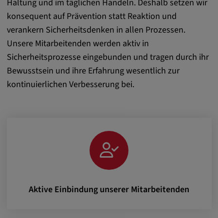
Haltung und im täglichen Handeln. Deshalb setzen wir
Alle Cookies der Kategorie "Externe
Medien"
konsequent auf Prävention statt Reaktion und
verankern Sicherheitsdenken in allen Prozessen.
Unsere Mitarbeitenden werden aktiv in
Statistik
Sicherheitsprozesse eingebunden und tragen durch ihr
Bewusstsein und ihre Erfahrung wesentlich zur
Statistik Cookies sammeln anonyme
kontinuierlichen Verbesserung bei.
Informationen über das Nutzerverhalten.
Diese Informationen helfen uns, das
Verhalten unserer Nutzer auf unserer
Webseite besser zu verstehen.
_pk_id.*, _pk_ses.*
Name:
Aktive Einbindung unserer Mitarbeitenden
_pk_id.*, _pk_ses.*
Anbieter: