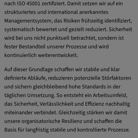
nach ISO 45001 zertifiziert. Damit setzen wir auf ein
zuzuordnen.
strukturiertes und international anerkanntes
Cookie Laufzeit:
Managementsystem, das Risiken frühzeitig identifiziert,
1 Jahr
systematisch bewertet und gezielt reduziert. Sicherheit
wird bei uns nicht punktuell betrachtet, sondern ist
Vimeo
fester Bestandteil unserer Prozesse und wird
kontinuierlich weiterentwickelt.
Matterport
Auf dieser Grundlage schaffen wir stabile und klar
Name:
definierte Abläufe, reduzieren potenzielle Störfaktoren
_mkto_trk, singular_device_id, _vis_opt_s,
und sichern gleichbleibend hohe Standards in der
_gcl_au, FPAU, _rdt_uuid, _zitok,
täglichen Umsetzung. So entsteht ein Arbeitsumfeld,
_vis_opt_exp_124_combi,
das Sicherheit, Verlässlichkeit und Effizienz nachhaltig
_vis_opt_exp_140_combi, _vwo_ds,
miteinander verbindet. Gleichzeitig stärken wir damit
_uetvid, ajs_anonymous_id, _vwo_uuid,
_vwo_uuid_v2, _ga, _ga_W66Y5HELXX,
unsere organisatorische Resilienz und schaffen die
_cfuvid, __q_state_oerwbSnkKEjaiD3g,
Basis für langfristig stabile und kontrollierte Prozesse.
apple_analytics, _clck, cookie_consent_v3