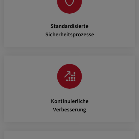
DV, SOCS, NID, AEC, CONSENT, OGPC
Anbieter:
google.com
Standardisierte
Sicherheitsprozesse
Zweck:
Mit diesen Cookie werden die Präferenzen
und sonstige Informationen des Nutzers
Cookie Laufzeit:
3 Tage
Youtube
Kontinuierliche
Name:
Verbesserung
VISITOR_INFO1_LIVE, YSC, CONSENT,
yt.innertube::nextId, yt.innertube::requests,
yt-remote-cast-installed, yt-remote-
connected-devices, yt-remote-device-id, yt-