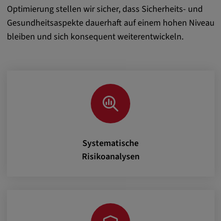
Name:
Optimierung stellen wir sicher, dass Sicherheits- und
cookie_consent
Gesundheitsaspekte dauerhaft auf einem hohen Niveau
Zweck:
bleiben und sich konsequent weiterentwickeln.
Dieses Cookie speichert die
benutzerspezifischen Cookie-Einstellungen
Cookie Laufzeit:
1 Jahr
Externe Medien
Systematische
Notwendig, um Inhalte von externen Medien-
Risikoanalysen
Plattformen anzuzeigen.
Google Maps
Name: