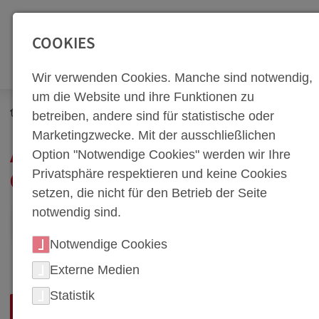
SEITENBEREICHE:
Zur Top Navigation springen [Alt+1]
Zur Hauptnavigation sp
COOKIES
Wir verwenden Cookies. Manche sind notwendig,
um die Website und ihre Funktionen zu
Unternehmen
Arbeitssicherheit
betreiben, andere sind für statistische oder
Marketingzwecke. Mit der ausschließlichen
ARBEITSSICHERHEIT &
Option "Notwendige Cookies" werden wir Ihre
Privatsphäre respektieren und keine Cookies
GESUNDHEIT
setzen, die nicht für den Betrieb der Seite
notwendig sind.
ARBEITS- UND SICHERHEITSPOLITIK
Notwendige Cookies
Externe Medien
Statistik
SICHERHEIT ALS SYSTEM –